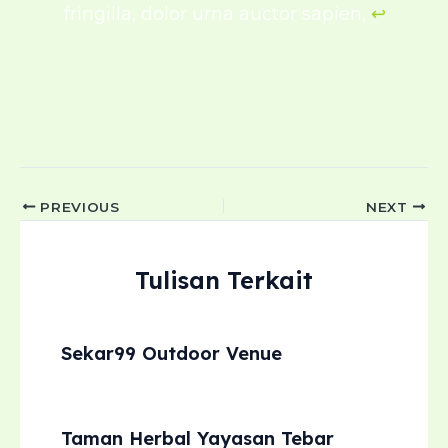
fringilla, dolor urna auctor sapien,
↩︎
Post
PREVIOUS
NEXT
navigation
Tulisan Terkait
Sekar99 Outdoor Venue
Taman Herbal Yayasan Tebar