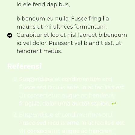
id eleifend dapibus,
bibendum eu nulla. Fusce fringilla
mauris ut mi ultrices fermentum.
Curabitur et leo et nisl laoreet bibendum
id vel dolor. Praesent vel blandit est, ut
hendrerit metus.
Referensi
Suspendisse et condimentum orci.
Fusce sed iaculis ante. In at facilisis est.
Ut consectetur, augue ac hendrerit
fringilla, dolor urna auctor sapien,
↩︎
Suspendisse et condimentum orci.
Fusce sed iaculis ante. In at facilisis est.
Ut consectetur, augue ac hendrerit