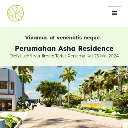
Lewati
ke
MAI
konten
MEN
Vivamus at venenatis neque.
Perumahan Asha Residence
Oleh Luthfi Nur Ilman; Terbit Pertama Kali 23 Mei 2024