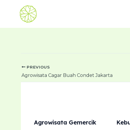
Lewati
ke
konten
PREVIOUS
Post
Agrowisata Cagar Buah Condet Jakarta
navigation
Agrowisata Gemercik
Kebu