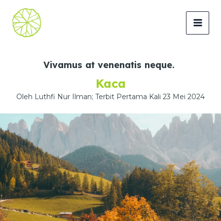
Lewati
ke
MAI
konten
MEN
Vivamus at venenatis neque.
Kaca
Oleh Luthfi Nur Ilman; Terbit Pertama Kali 23 Mei 2024