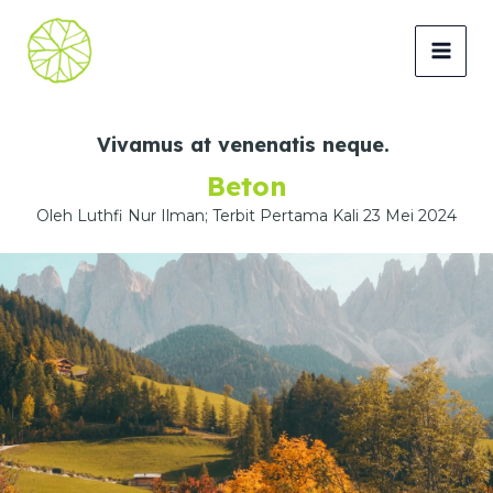
Lewati
ke
MAI
konten
MEN
Vivamus at venenatis neque.
Beton
Oleh Luthfi Nur Ilman; Terbit Pertama Kali 23 Mei 2024