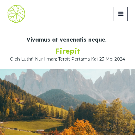
Lewati
ke
MAI
konten
MEN
Vivamus at venenatis neque.
Firepit
Oleh Luthfi Nur Ilman; Terbit Pertama Kali 23 Mei 2024