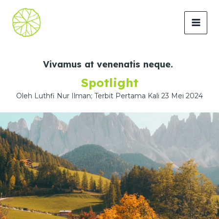
Lewati
ke
MAI
konten
MEN
Vivamus at venenatis neque.
Spotlight
Oleh Luthfi Nur Ilman; Terbit Pertama Kali 23 Mei 2024