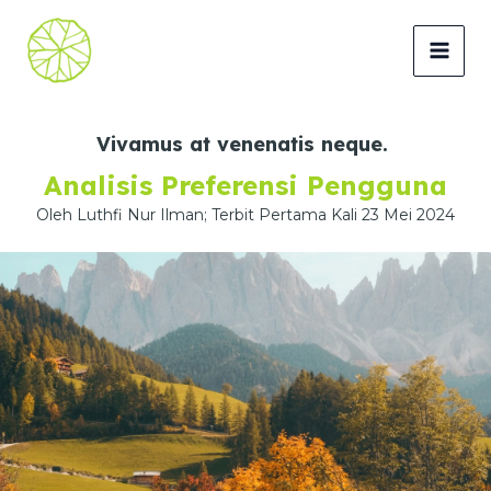
Lewati
ke
MAI
konten
MEN
Vivamus at venenatis neque.
Analisis Preferensi Pengguna
Oleh Luthfi Nur Ilman; Terbit Pertama Kali 23 Mei 2024