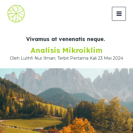
Lewati
ke
MAI
konten
MEN
Vivamus at venenatis neque.
Analisis Mikroiklim
Oleh Luthfi Nur Ilman; Terbit Pertama Kali 23 Mei 2024