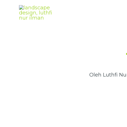
Lewati
ke
konten
Oleh Luthfi Nu