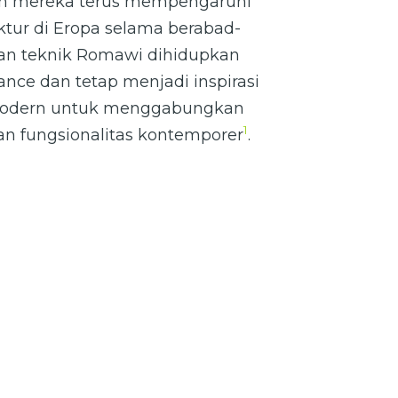
an mereka terus mempengaruhi
ktur di Eropa selama berabad-
dan teknik Romawi dihidupkan
nce dan tetap menjadi inspirasi
 modern untuk menggabungkan
1
n fungsionalitas kontemporer
.