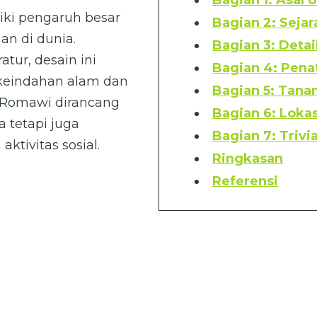
Bagian 1: Asal U
ki pengaruh besar
Bagian 2: Sejar
n di dunia.
Bagian 3: Detai
tur, desain ini
Bagian 4: Pen
keindahan alam dan
Bagian 5: Tan
 Romawi dirancang
Bagian 6: Loka
 tetapi juga
Bagian 7: Trivia
aktivitas sosial.
Ringkasan
Referensi