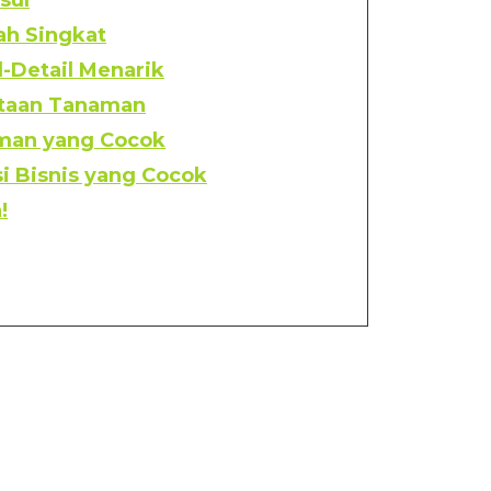
sul
ah Singkat
l-Detail Menarik
ataan Tanaman
aman yang Cocok
si Bisnis yang Cocok
!