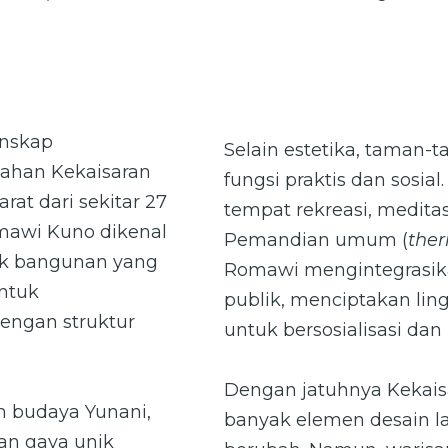
anskap
Selain estetika, taman
ahan Kekaisaran
fungsi praktis dan sosia
at dari sekitar 27
tempat rekreasi, meditas
mawi Kuno dikenal
Pemandian umum (
the
ik bangunan yang
Romawi mengintegrasika
ntuk
publik, menciptakan l
engan struktur
untuk bersosialisasi dan 
Dengan jatuhnya Kekais
h budaya Yunani,
banyak elemen desain l
n gaya unik