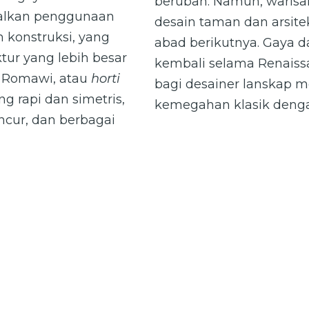
berubah. Namun, waris
alkan penggunaan
desain taman dan arsite
 konstruksi, yang
abad berikutnya. Gaya 
r yang lebih besar
kembali selama Renaissa
 Romawi, atau
horti
bagi desainer lanskap
g rapi dan simetris,
kemegahan klasik denga
cur, dan berbagai