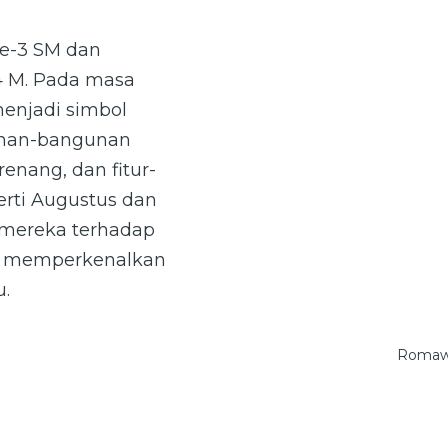
ke-3 SM dan
4 M. Pada masa
enjadi simbol
unan-bangunan
enang, dan fitur-
perti Augustus dan
 mereka terhadap
m memperkenalkan
u.
Romawi