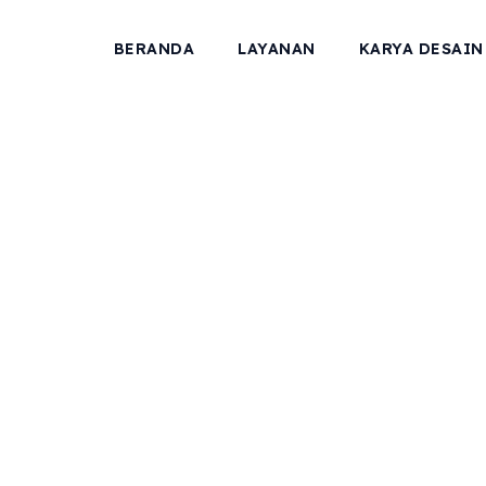
BERANDA
LAYANAN
KARYA DESAIN
Vivamus at venenatis neque.
m Pencahayaan Arti
Pada Desain Lanska