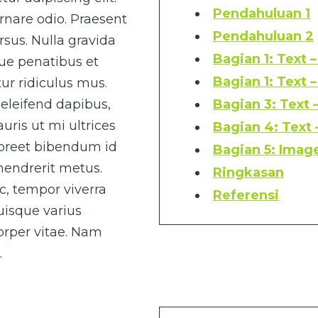
Pendahuluan 1
rnare odio. Praesent
Pendahuluan 2
sus. Nulla gravida
Bagian 1: Text 
que penatibus et
Bagian 1: Text 
ur ridiculus mus.
eleifend dapibus,
Bagian 3: Text 
uris ut mi ultrices
Bagian 4: Text
laoreet bibendum id
Bagian 5: Image
 hendrerit metus.
Ringkasan
ac, tempor viverra
Referensi
Quisque varius
corper vitae. Nam
.