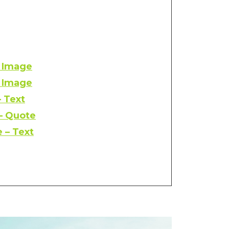
– Image
– Image
– Text
 – Quote
 – Text