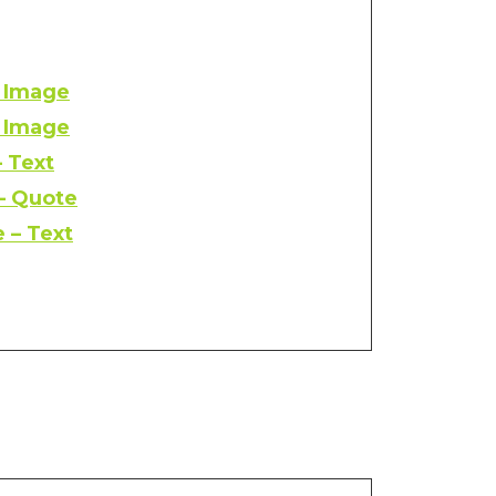
– Image
– Image
– Text
 – Quote
 – Text