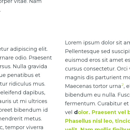
corper vitae. Nam
.
Lorem ipsum dolor sit ame
ur adipiscing elit.
Pellentesque sed suscipi
rnare odio. Praesent
euismod eros sit amet es
sus. Nulla gravida
cursus consectetur. Orci
que penatibus et
magnis dis parturient mo
ur ridiculus mus.
2
Maecenas tortor urna
, 
eleifend dapibus,
bibendum eu nulla. Fusce 
uris ut mi ultrices
fermentum. Curabitur et 
laoreet bibendum id
vel
d
olor. Praesent vel 
 hendrerit metus.
Phasellus nisl leo, tinc
ac, tempor viverra
velit. Nam mollis finib