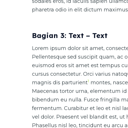
sodales eros, id iaculis sapien ullam
pharetra odio in elit dictum maximus
Bagian 3: Text – Text
Lorem ipsum dolor sit amet, consectet
Pellentesque sed suscipit quam, ac o
euismod eros sit amet est tempus cur
cursus consectetur. Orci varius nato
1
magnis dis parturient
montes, nascet
Maecenas tortor urna, elementum id 
bibendum eu nulla. Fusce fringilla ma
fermentum. Curabitur et leo et nisl 
vel dolor. Praesent vel blandit est, ut
Phasellus nisl leo, tincidunt eu arcu 