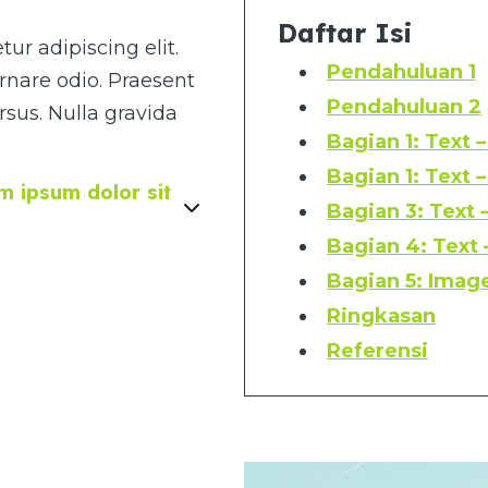
Daftar Isi
ur adipiscing elit.
Pendahuluan 1
rnare odio. Praesent
Pendahuluan 2
sus. Nulla gravida
Bagian 1: Text 
Bagian 1: Text 
 ipsum dolor sit
Bagian 3: Text 
Bagian 4: Text
Bagian 5: Image
Ringkasan
Referensi