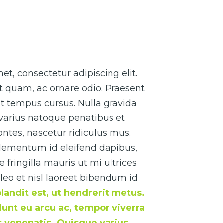
t, consectetur adipiscing elit.
t quam, ac ornare odio. Praesent
t tempus cursus. Nulla gravida
 varius natoque penatibus et
ntes, nascetur ridiculus mus.
elementum id eleifend dapibus,
fringilla mauris ut mi ultrices
leo et nisl laoreet bibendum id
blandit est, ut hendrerit metus.
idunt eu arcu ac, tempor viverra
us venenatis. Quisque varius