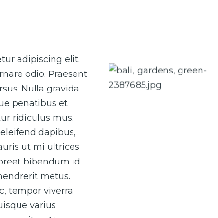
Caption 1
ur adipiscing elit.
rnare odio. Praesent
Caption 3
sus. Nulla gravida
que penatibus et
ur ridiculus mus.
eleifend dapibus,
uris ut mi ultrices
laoreet bibendum id
 hendrerit metus.
ac, tempor viverra
Quisque varius