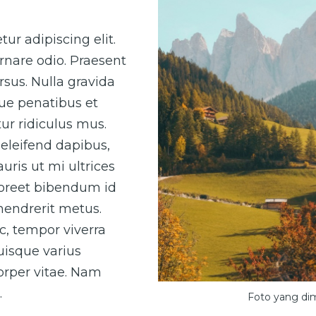
ur adipiscing elit.
rnare odio. Praesent
sus. Nulla gravida
que penatibus et
ur ridiculus mus.
eleifend dapibus,
uris ut mi ultrices
laoreet bibendum id
 hendrerit metus.
ac, tempor viverra
Quisque varius
corper vitae. Nam
.
Foto yang di