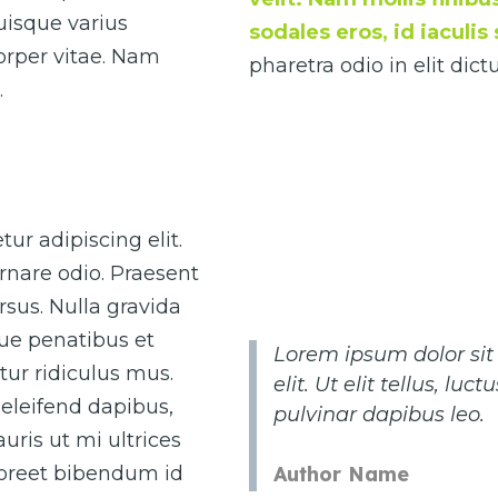
Quisque varius
sodales eros, id iaculi
corper vitae. Nam
pharetra odio in elit di
.
ur adipiscing elit.
rnare odio. Praesent
sus. Nulla gravida
que penatibus et
Lorem ipsum dolor sit
ur ridiculus mus.
elit. Ut elit tellus, lu
eleifend dapibus,
pulvinar dapibus leo.
uris ut mi ultrices
Author Name
laoreet bibendum id