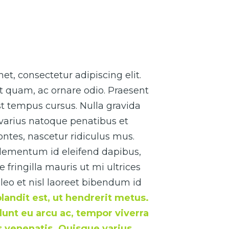
t, consectetur adipiscing elit.
t quam, ac ornare odio. Praesent
t tempus cursus. Nulla gravida
 varius natoque penatibus et
ntes, nascetur ridiculus mus.
elementum id eleifend dapibus,
fringilla mauris ut mi ultrices
leo et nisl laoreet bibendum id
blandit est, ut hendrerit metus.
idunt eu arcu ac, tempor viverra
us venenatis. Quisque varius