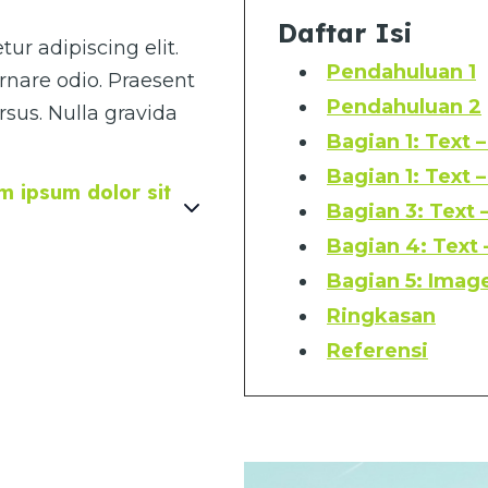
Daftar Isi
ur adipiscing elit.
Pendahuluan 1
rnare odio. Praesent
Pendahuluan 2
sus. Nulla gravida
Bagian 1: Text 
Bagian 1: Text 
 ipsum dolor sit
Bagian 3: Text 
Bagian 4: Text
Bagian 5: Image
Ringkasan
Referensi