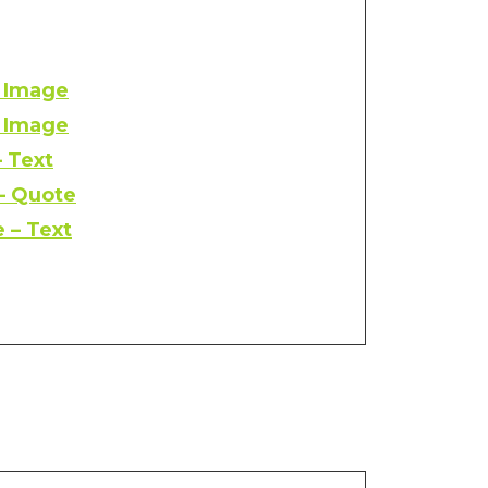
– Image
– Image
– Text
 – Quote
 – Text