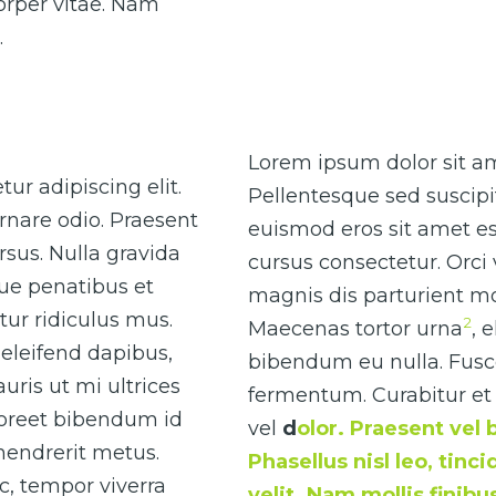
corper vitae. Nam
.
Lorem ipsum dolor sit ame
ur adipiscing elit.
Pellentesque sed suscipi
rnare odio. Praesent
euismod eros sit amet es
sus. Nulla gravida
cursus consectetur. Orci
que penatibus et
magnis dis parturient mo
ur ridiculus mus.
2
Maecenas tortor urna
, 
eleifend dapibus,
bibendum eu nulla. Fusce 
uris ut mi ultrices
fermentum. Curabitur et 
laoreet bibendum id
vel
d
olor. Praesent vel 
 hendrerit metus.
Phasellus nisl leo, tinc
ac, tempor viverra
velit. Nam mollis finib