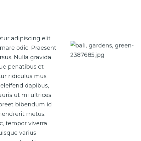
Caption 1
ur adipiscing elit.
rnare odio. Praesent
Caption 3
sus. Nulla gravida
que penatibus et
ur ridiculus mus.
eleifend dapibus,
uris ut mi ultrices
laoreet bibendum id
 hendrerit metus.
ac, tempor viverra
Quisque varius