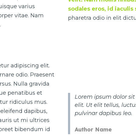
Quisque varius
sodales eros, id iaculi
corper vitae. Nam
pharetra odio in elit di
.
ur adipiscing elit.
rnare odio. Praesent
sus. Nulla gravida
que penatibus et
Lorem ipsum dolor sit
ur ridiculus mus.
elit. Ut elit tellus, lu
eleifend dapibus,
pulvinar dapibus leo.
uris ut mi ultrices
Author Name
laoreet bibendum id