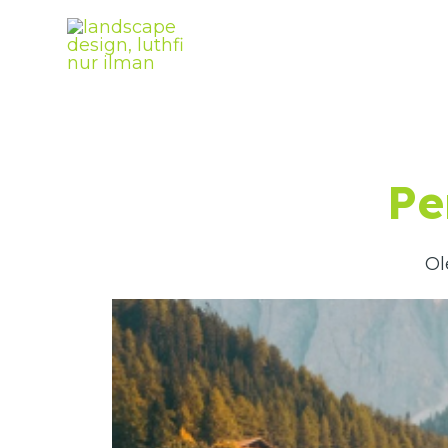
Lewati
ke
konten
Pe
Ol