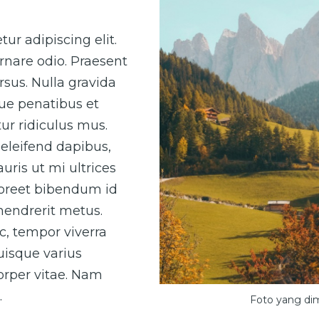
ur adipiscing elit.
rnare odio. Praesent
sus. Nulla gravida
que penatibus et
ur ridiculus mus.
eleifend dapibus,
uris ut mi ultrices
laoreet bibendum id
 hendrerit metus.
ac, tempor viverra
Quisque varius
corper vitae. Nam
.
Foto yang di