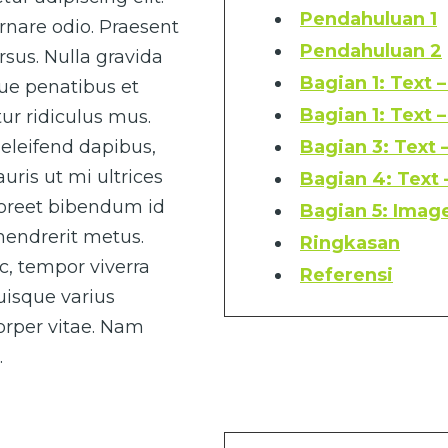
Pendahuluan 1
rnare odio. Praesent
Pendahuluan 2
sus. Nulla gravida
Bagian 1: Text 
que penatibus et
Bagian 1: Text 
ur ridiculus mus.
eleifend dapibus,
Bagian 3: Text 
uris ut mi ultrices
Bagian 4: Text
laoreet bibendum id
Bagian 5: Image
 hendrerit metus.
Ringkasan
ac, tempor viverra
Referensi
Quisque varius
corper vitae. Nam
.