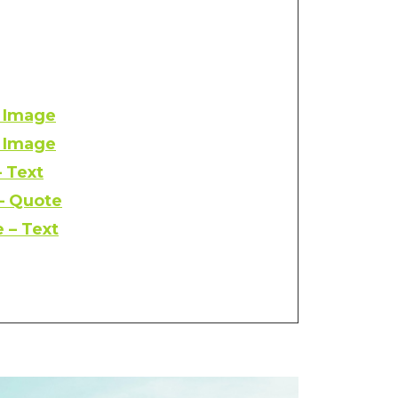
– Image
– Image
– Text
 – Quote
 – Text