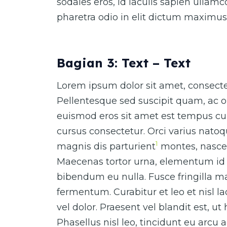
sodales eros, id iaculis sapien ullam
pharetra odio in elit dictum maximus
Bagian 3: Text – Text
Lorem ipsum dolor sit amet, consectet
Pellentesque sed suscipit quam, ac o
euismod eros sit amet est tempus cur
cursus consectetur. Orci varius nato
1
magnis dis parturient
montes, nascet
Maecenas tortor urna, elementum id 
bibendum eu nulla. Fusce fringilla ma
fermentum. Curabitur et leo et nisl 
vel dolor. Praesent vel blandit est, ut
Phasellus nisl leo, tincidunt eu arcu 