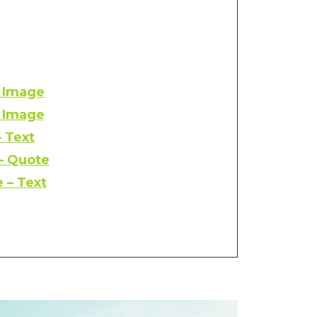
– Image
– Image
– Text
 – Quote
 – Text