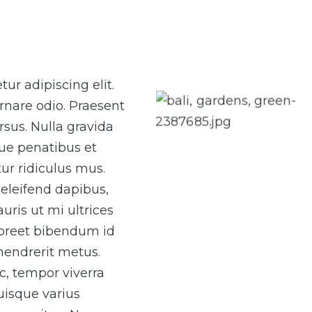
Caption 1
ur adipiscing elit.
rnare odio. Praesent
Caption 3
sus. Nulla gravida
que penatibus et
ur ridiculus mus.
eleifend dapibus,
uris ut mi ultrices
laoreet bibendum id
 hendrerit metus.
ac, tempor viverra
Quisque varius