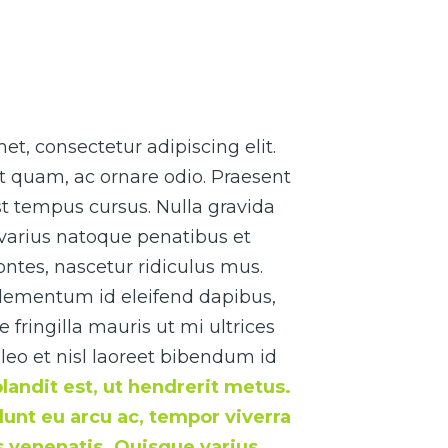
t, consectetur adipiscing elit.
t quam, ac ornare odio. Praesent
t tempus cursus. Nulla gravida
 varius natoque penatibus et
ntes, nascetur ridiculus mus.
elementum id eleifend dapibus,
fringilla mauris ut mi ultrices
leo et nisl laoreet bibendum id
blandit est, ut hendrerit metus.
idunt eu arcu ac, tempor viverra
us venenatis. Quisque varius