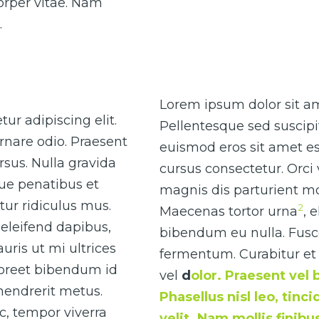
corper vitae. Nam
.
Lorem ipsum dolor sit ame
ur adipiscing elit.
Pellentesque sed suscipi
rnare odio. Praesent
euismod eros sit amet es
sus. Nulla gravida
cursus consectetur. Orci
que penatibus et
magnis dis parturient mo
ur ridiculus mus.
2
Maecenas tortor urna
, 
eleifend dapibus,
bibendum eu nulla. Fusce 
uris ut mi ultrices
fermentum. Curabitur et 
laoreet bibendum id
vel
d
olor. Praesent vel 
 hendrerit metus.
Phasellus nisl leo, tinc
ac, tempor viverra
velit. Nam mollis finib