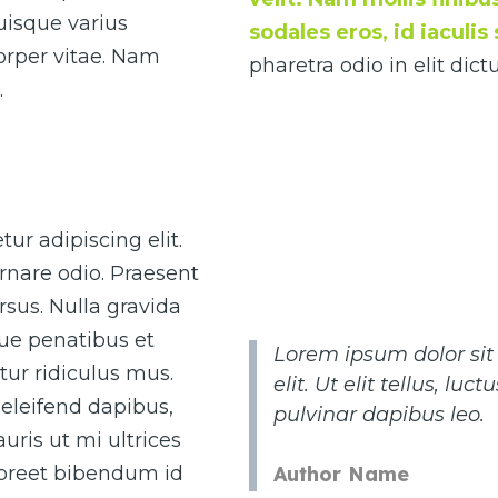
Quisque varius
sodales eros, id iaculi
corper vitae. Nam
pharetra odio in elit di
.
ur adipiscing elit.
rnare odio. Praesent
sus. Nulla gravida
que penatibus et
Lorem ipsum dolor sit
ur ridiculus mus.
elit. Ut elit tellus, lu
eleifend dapibus,
pulvinar dapibus leo.
uris ut mi ultrices
Author Name
laoreet bibendum id