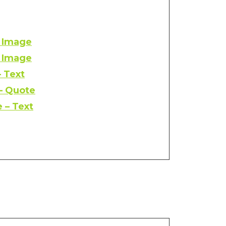
– Image
– Image
– Text
 – Quote
 – Text