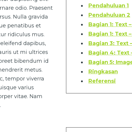
Pendahuluan 1
rnare odio. Praesent
Pendahuluan 2
sus. Nulla gravida
Bagian 1: Text 
que penatibus et
Bagian 1: Text 
ur ridiculus mus.
eleifend dapibus,
Bagian 3: Text 
uris ut mi ultrices
Bagian 4: Text
laoreet bibendum id
Bagian 5: Image
 hendrerit metus.
Ringkasan
ac, tempor viverra
Referensi
Quisque varius
corper vitae. Nam
.