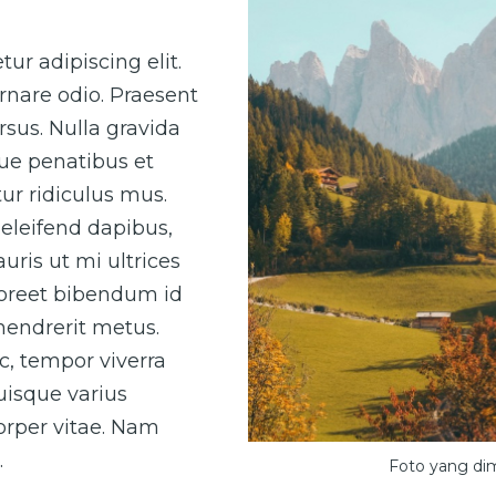
ur adipiscing elit.
rnare odio. Praesent
sus. Nulla gravida
que penatibus et
ur ridiculus mus.
eleifend dapibus,
uris ut mi ultrices
laoreet bibendum id
 hendrerit metus.
ac, tempor viverra
Quisque varius
corper vitae. Nam
.
Foto yang di