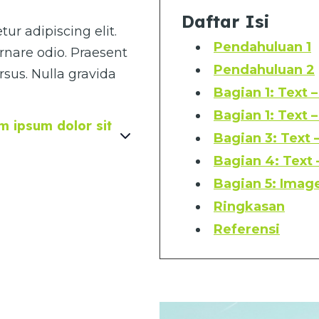
Daftar Isi
ur adipiscing elit.
Pendahuluan 1
rnare odio. Praesent
Pendahuluan 2
sus. Nulla gravida
Bagian 1: Text 
Bagian 1: Text 
 ipsum dolor sit
Bagian 3: Text 
Bagian 4: Text
Bagian 5: Image
Ringkasan
Referensi