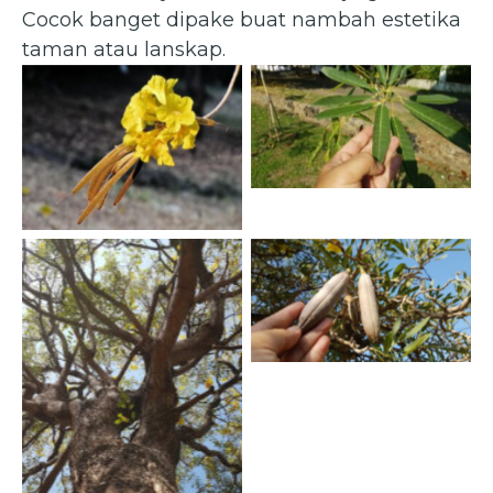
Cocok banget dipake buat nambah estetika
taman atau lanskap.
Daun Tabebuia Kuning
Handroanthus
(planterandforester.com)
chrysotrichus — Tabebuia
Kuning (flickr.com)
Buah Tabebuia Kuning
(planterandforester.com)