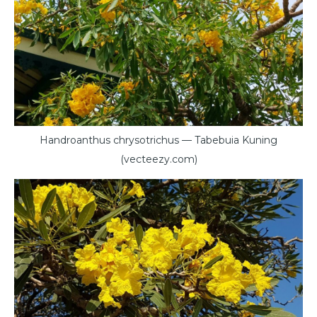
Handroanthus chrysotrichus — Tabebuia Kuning
(vecteezy.com)