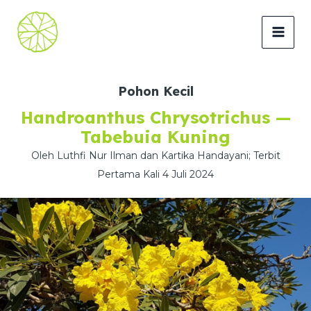
Lewati
ke
MAI
konten
MEN
Pohon Kecil
Handroanthus Chrysotrichus —
Tabebuia Kuning
Oleh Luthfi Nur Ilman dan Kartika Handayani; Terbit
Pertama Kali 4 Juli 2024