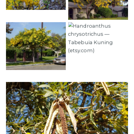
Kuning (courtina.id)
chrysotrichus — Tabebuia
Kuning (agromeliana.es)
Handroanthus
chrysotrichus — Tabebuia
Handroanthus
Kuning (etsy.com)
chrysotrichus — Tabebuia
Kuning (cayvahoa.net)