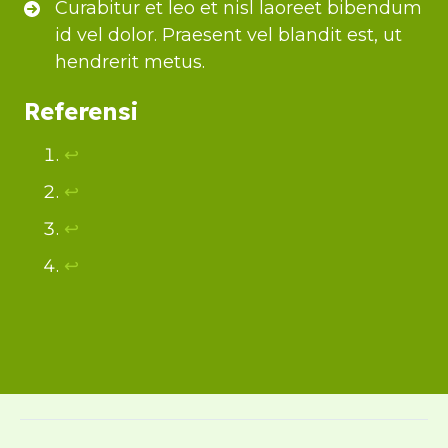
Curabitur et leo et nisl laoreet bibendum
id vel dolor. Praesent vel blandit est, ut
hendrerit metus.
Referensi
↩︎
↩︎
↩︎
↩︎