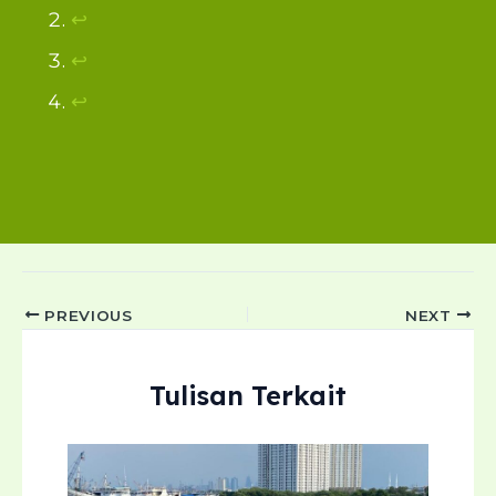
↩︎
↩︎
↩︎
Post
PREVIOUS
NEXT
navigation
Tulisan Terkait