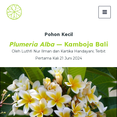
Lewati
ke
MAI
konten
MEN
Pohon Kecil
Plumeria Alba
— Kamboja Bali
Oleh Luthfi Nur Ilman dan Kartika Handayani; Terbit
Pertama Kali 21 Juni 2024