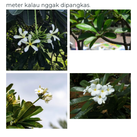
meter kalau nggak dipangkas.
Plumeria alba — Kamboja
Bali
(planterandforester.com)
Plumeria alba — Kamboja
Bali (mybageecha.com)
Plumeria alba — Kamboja
Bali
(worldoffloweringplants.c
om)
Plumeria alba — Kamboja
Bali (naturenursery.in)