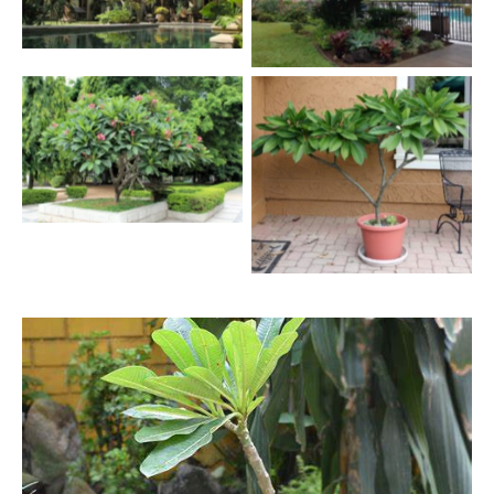
Plumeria alba — Kamboja
Bali (arsitag.com)
Bali (pipnterest.com.au)
Plumeria alba — Kamboja
Bali (huaban.com)
Plumeria alba — Kamboja
Bali (pinterest)