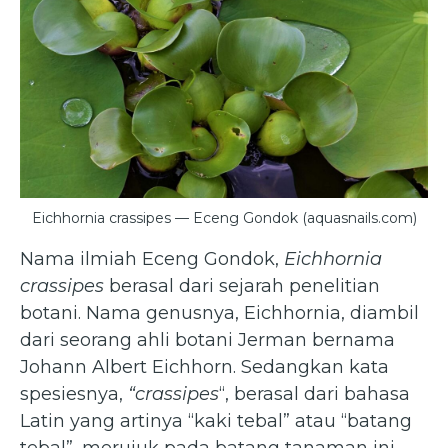
Eichhornia crassipes — Eceng Gondok (aquasnails.com)
Nama ilmiah Eceng Gondok,
Eichhornia
crassipes
berasal dari sejarah penelitian
botani. Nama genusnya, Eichhornia, diambil
dari seorang ahli botani Jerman bernama
Johann Albert Eichhorn. Sedangkan kata
spesiesnya,
“crassipes
“, berasal dari bahasa
Latin yang artinya “kaki tebal” atau “batang
tebal”, merujuk pada batang tanaman ini