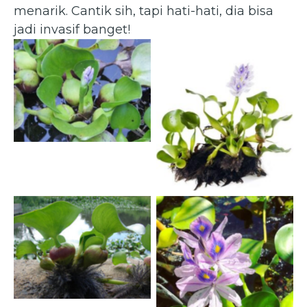
menarik. Cantik sih, tapi hati-hati, dia bisa
jadi invasif banget!
Eichhornia crassipes —
Eceng Gondok (pinterest)
Eichhornia crassipes —
Eceng Gondok
(aquascapeinc.com)
Eichhornia crassipes —
Tanpa Keterangan
Eceng Gondok