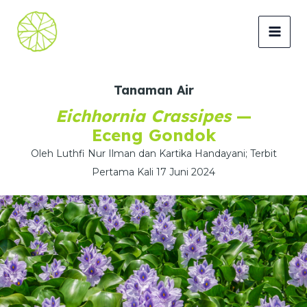
Lewati
ke
MAI
konten
MEN
Tanaman Air
Eichhornia Crassipes
—
Eceng Gondok
Oleh Luthfi Nur Ilman dan Kartika Handayani; Terbit
Pertama Kali 17 Juni 2024