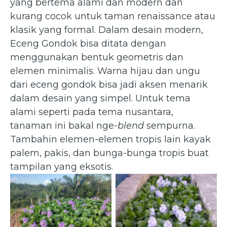
yang bertema alami dan modern dan
kurang cocok untuk taman renaissance atau
klasik yang formal. Dalam desain modern,
Eceng Gondok bisa ditata dengan
menggunakan bentuk geometris dan
elemen minimalis. Warna hijau dan ungu
dari eceng gondok bisa jadi aksen menarik
dalam desain yang simpel. Untuk tema
alami seperti pada tema nusantara,
tanaman ini bakal nge-
blend
sempurna.
Tambahin elemen-elemen tropis lain kayak
palem, pakis, dan bunga-bunga tropis buat
tampilan yang eksotis.
Eichhornia crassipes —
Eichhornia crassipes —
Eceng Gondok
Eceng Gondok