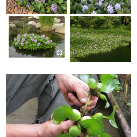
(pinterest.com)
(infojardin.com)
Eichhornia crassipes —
Eichhornia crassipes —
Eceng Gondok (Anna via
Eceng Gondok
pinterest)
(feedipedia.org)