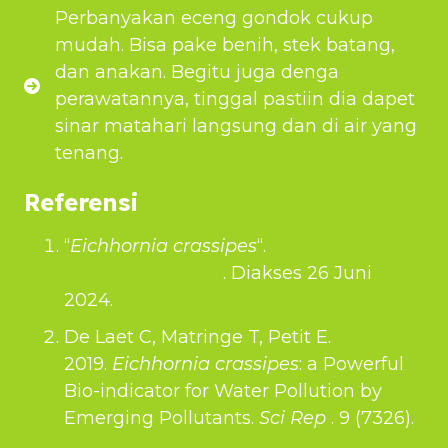
Perbanyakan eceng gondok cukup
mudah. Bisa pake benih, stek batang,
dan anakan. Begitu juga denga
perawatannya, tinggal pastiin dia dapet
sinar matahari langsung dan di air yang
tenang.
Referensi
“
Eichhornia crassipes
“.
wiki.bugwood.org
. Diakses 26 Juni
2024.
↩︎
De Laet C, Matringe T, Petit E.
2019.
Eichhornia crassipes
: a Powerful
Bio-indicator for Water Pollution by
Emerging Pollutants.
Sci Rep
. 9 (7326).
↩︎