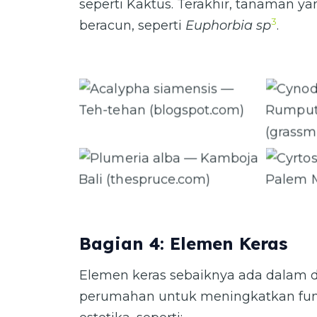
seperti Kaktus. Terakhir, tanaman y
3
beracun, seperti
Euphorbia sp
.
Acalypha siamensis — Teh-tehan
Cynod
(blogspot.com)
Berm
Plumeria alba — Kamboja Bali
Cyrto
(thespruce.com)
Bagian 4: Elemen Keras
Elemen keras sebaiknya ada dalam d
perumahan untuk meningkatkan fung