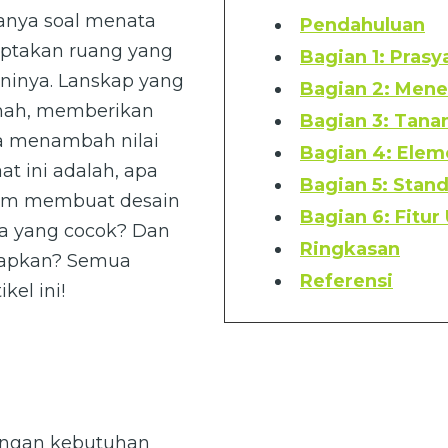
anya soal menata
Pendahuluan
iptakan ruang yang
Bagian 1: Prasy
ninya. Lanskap yang
Bagian 2: Men
umah, memberikan
Bagian 3: Tan
ta menambah nilai
Bagian 4: Elem
at ini adalah, apa
Bagian 5: Stan
alam membuat desain
Bagian 6: Fitur
a yang cocok? Dan
Ringkasan
erapkan? Semua
Referensi
kel ini!
Terdapat area olahraga
(pinterest.com)
dengan kebutuhan
Memilih tanaman dan elemen