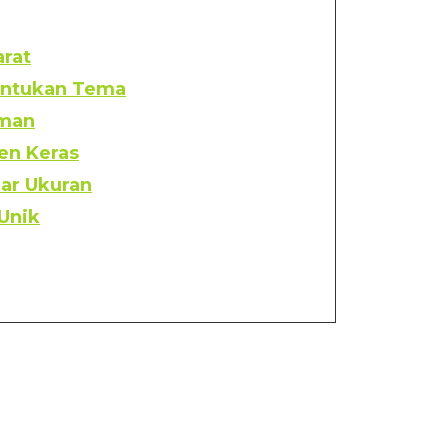
arat
entukan Tema
aman
en Keras
dar Ukuran
 Unik
Terdapat area bermain anak
(pinterest.com)
 yang
Memberikan pencahayaan serta