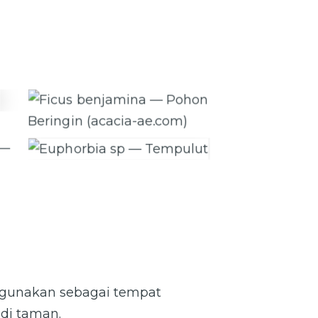
Ficus benjamina — Pohon
Beringin (acacia-ae.com)
Euphorbia sp — Tempulut
den
digunakan sebagai tempat
 di taman.