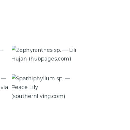
Zephyranthes sp. — Lili Hujan
(hubpages.com)
der
Spathiphyllum sp. — Peace Lily
om)
(southernliving.com)