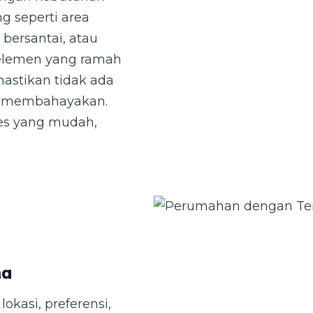
ng seperti area
ramah lingkungan (pinterest
bersantai, atau
 elemen yang ramah
astikan tidak ada
g membahayakan.
es yang mudah,
ma
okasi, preferensi,