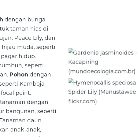
h
dengan bunga
uk taman hias di
ujan, Peace Lily, dan
 hijau muda, seperti
 pagar hidup.
Gardenia jasminoides —
tumbuh, seperti
Kacapiring
an.
Pohon
dengan
(mundoecologia.com.br)
seperti Kamboja
Hymenocallis speciosa — Spi
ocal point.
Lily (Manustawee via flickr.c
h tanaman dengan
ur bangunan, seperti
 Tanaman daun
kan anak-anak,