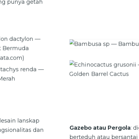
ang punya getah
on dactylon — Rumput
Bambusa sp — Bambu
uda (grassmata.com)
Echinocactus grusonii — Gol
stachys renda — Palem
Barrel Cactus
Merah
esain lanskap
Gazebo atau Pergola
: 
sionalitas dan
berteduh atau bersantai