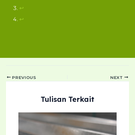
↩︎
↩︎
Post
PREVIOUS
NEXT
navigation
Tulisan Terkait