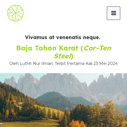
Lewati
ke
MAI
konten
MEN
Vivamus at venenatis neque.
Baja Tahan Karat (
Cor-Ten
Steel
)
Oleh Luthfi Nur Ilman; Terbit Pertama Kali 23 Mei 2024