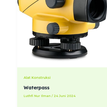
Alat Konstruksi
Waterpass
Luthfi Nur Ilman
/
24 Juni 2024