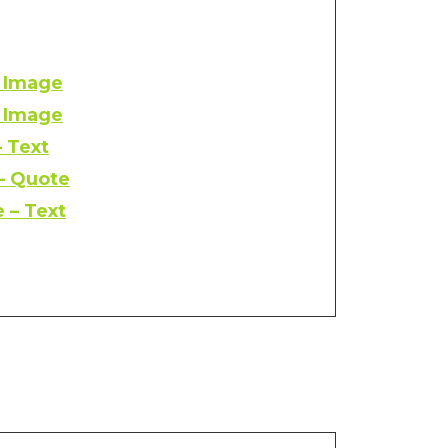
– Image
– Image
– Text
 – Quote
 – Text