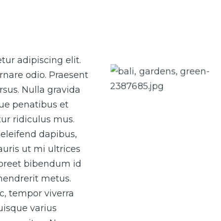
Caption 1
ur adipiscing elit.
rnare odio. Praesent
Caption 3
sus. Nulla gravida
que penatibus et
ur ridiculus mus.
eleifend dapibus,
uris ut mi ultrices
laoreet bibendum id
 hendrerit metus.
ac, tempor viverra
Quisque varius