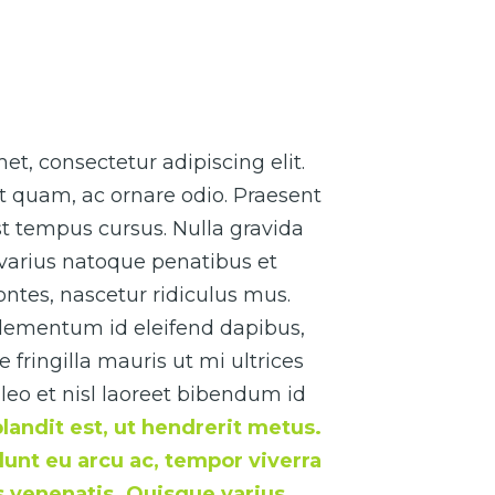
t, consectetur adipiscing elit.
t quam, ac ornare odio. Praesent
t tempus cursus. Nulla gravida
 varius natoque penatibus et
ntes, nascetur ridiculus mus.
elementum id eleifend dapibus,
fringilla mauris ut mi ultrices
leo et nisl laoreet bibendum id
blandit est, ut hendrerit metus.
idunt eu arcu ac, tempor viverra
us venenatis. Quisque varius