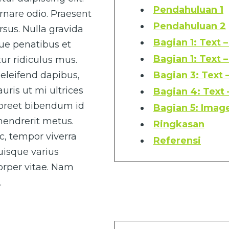
Pendahuluan 1
rnare odio. Praesent
Pendahuluan 2
sus. Nulla gravida
Bagian 1: Text 
que penatibus et
Bagian 1: Text 
ur ridiculus mus.
eleifend dapibus,
Bagian 3: Text 
uris ut mi ultrices
Bagian 4: Text
laoreet bibendum id
Bagian 5: Image
 hendrerit metus.
Ringkasan
ac, tempor viverra
Referensi
Quisque varius
corper vitae. Nam
.