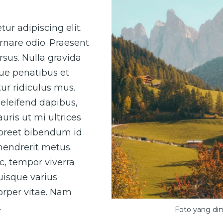
ur adipiscing elit.
rnare odio. Praesent
sus. Nulla gravida
que penatibus et
ur ridiculus mus.
eleifend dapibus,
uris ut mi ultrices
laoreet bibendum id
 hendrerit metus.
ac, tempor viverra
Quisque varius
corper vitae. Nam
.
Foto yang di