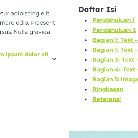
Daftar Isi
ur adipiscing elit.
Pendahuluan 1
rnare odio. Praesent
Pendahuluan 2
sus. Nulla gravida
Bagian 1: Text 
Bagian 1: Text 
 ipsum dolor sit
Bagian 3: Text 
Bagian 4: Text
Bagian 5: Image
Ringkasan
Referensi