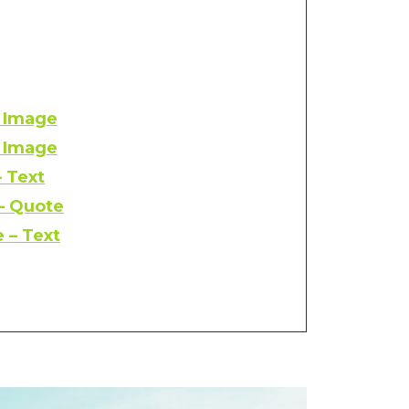
– Image
– Image
– Text
 – Quote
 – Text