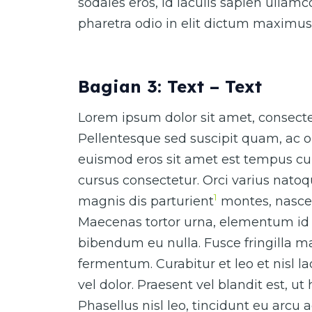
sodales eros, id iaculis sapien ullam
pharetra odio in elit dictum maximus
Bagian 3: Text – Text
Lorem ipsum dolor sit amet, consectet
Pellentesque sed suscipit quam, ac o
euismod eros sit amet est tempus cur
cursus consectetur. Orci varius nato
1
magnis dis parturient
montes, nascet
Maecenas tortor urna, elementum id 
bibendum eu nulla. Fusce fringilla ma
fermentum. Curabitur et leo et nisl 
vel dolor. Praesent vel blandit est, ut
Phasellus nisl leo, tincidunt eu arcu 