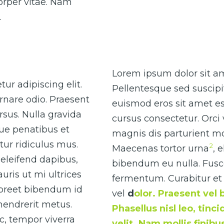
corper vitae. Nam
.
Lorem ipsum dolor sit ame
ur adipiscing elit.
Pellentesque sed suscipi
rnare odio. Praesent
euismod eros sit amet es
sus. Nulla gravida
cursus consectetur. Orci
que penatibus et
magnis dis parturient mo
ur ridiculus mus.
2
Maecenas tortor urna
, 
eleifend dapibus,
bibendum eu nulla. Fusce 
uris ut mi ultrices
fermentum. Curabitur et 
laoreet bibendum id
vel
d
olor. Praesent vel 
 hendrerit metus.
Phasellus nisl leo, tinc
ac, tempor viverra
velit. Nam mollis finib