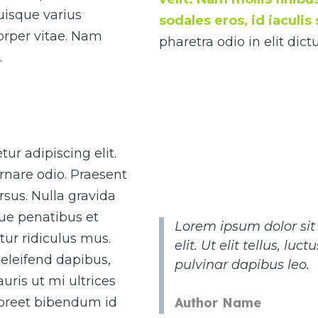
Quisque varius
sodales eros, id iaculi
corper vitae. Nam
pharetra odio in elit di
.
ur adipiscing elit.
rnare odio. Praesent
sus. Nulla gravida
que penatibus et
Lorem ipsum dolor sit
ur ridiculus mus.
elit. Ut elit tellus, lu
eleifend dapibus,
pulvinar dapibus leo.
uris ut mi ultrices
Author Name
laoreet bibendum id