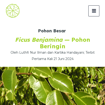
Lewati
ke
MAI
konten
MEN
Pohon Besar
Ficus Benjamina
— Pohon
Beringin
Oleh Luthfi Nur Ilman dan Kartika Handayani; Terbit
Pertama Kali 21 Juni 2024