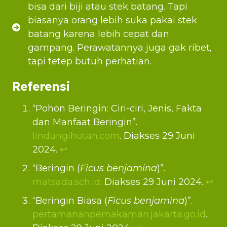
bisa dari biji atau stek batang. Tapi
biasanya orang lebih suka pakai stek
batang karena lebih cepat dan
gampang. Perawatannya juga gak ribet,
tapi tetep butuh perhatian.
Referensi
“Pohon Beringin: Ciri-ciri, Jenis, Fakta
dan Manfaat Beringin”.
lindungihutan.com
. Diakses 29 Juni
2024.
↩︎
“Beringin (
Ficus benjamina
)”.
matsada.sch.id
. Diakses 29 Juni 2024.
↩︎
“Beringin Biasa (
Ficus benjamina
)”.
pertamananpemakaman.jakarta.go.id
.