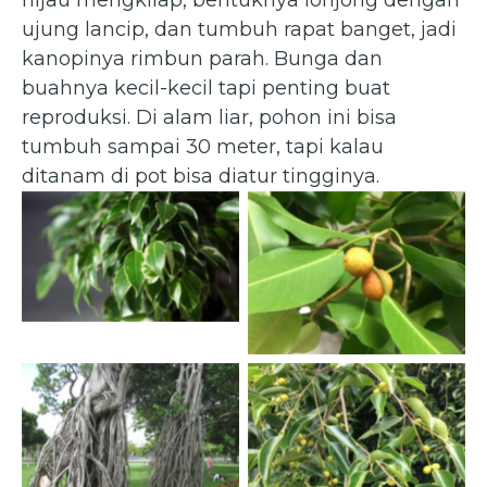
ujung lancip, dan tumbuh rapat banget, jadi
kanopinya rimbun parah. Bunga dan
buahnya kecil-kecil tapi penting buat
reproduksi. Di alam liar, pohon ini bisa
tumbuh sampai 30 meter, tapi kalau
ditanam di pot bisa diatur tingginya.
Ficus benjamina — Pohon
Beringin
Ficus benjamina — Pohon
(viverosshangai.es)
Beringin
(gardensonline.com)
Ficus benjamina — Pohon
Ficus benjamina — Pohon