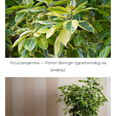
Ficus benjamina — Pohon Beringin (ignartonosbg via
pixabay)