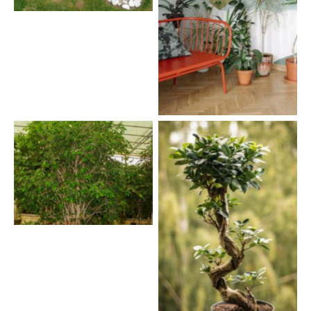
Ficus benjamina — Pohon
Beringin (rocketman via
pexels)
Ficus benjamina — Pohon
Beringin (acacia-ae.com)
Ficus benjamina — Pohon
Beringin
(bonsaitreegardener.net)