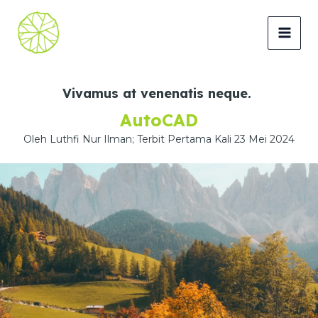
Lewati
ke
MAI
konten
MEN
Vivamus at venenatis neque.
AutoCAD
Oleh Luthfi Nur Ilman; Terbit Pertama Kali 23 Mei 2024