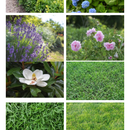
Lavandula angustifolia
Rosa sp. — Mawar
— Lavender
(7song.com)
(homesandgarden.com)
Cynodon dactylon —
Magnolia grandiflora —
Rumput Bermuda
Magnolia
(grassmata.com)
Zoysia matrella —
Zoysia japonica —
Rumput Manila
Rumput Jepang