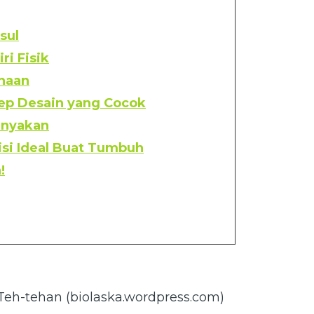
sul
iri Fisik
naan
ep Desain yang Cocok
anyakan
isi Ideal Buat Tumbuh
!