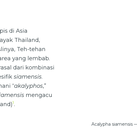
pis di Asia
ayak Thailand,
slinya, Teh-tehan
area yang lembab.
asal dari kombinasi
sifik
siamensis
.
nani “
akalyphos
,”
iamensis
mengacu
1
land)
.
Acalypha siamensis —