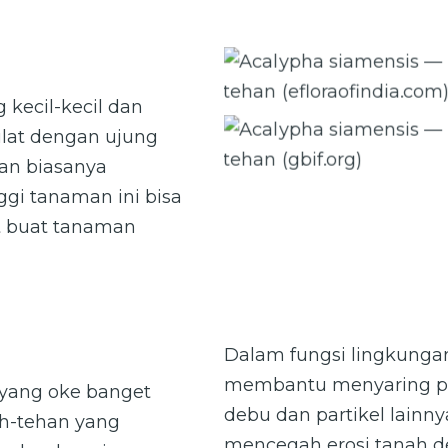
Acalypha siamensis — Teh-t
kecil-kecil dan
(efloraofindia.com)
ulat dengan ujung
Acalypha siamensis — Teh-t
dan biasanya
(gbif.org)
ggi tanaman ini bisa
et buat tanaman
Dalam fungsi lingkunga
membantu menyaring p
 yang oke banget
debu dan partikel lainny
eh-tehan yang
mencegah erosi tanah d