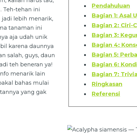
, kalian harus tau,
Pendahuluan
 Teh-tehan ini
Bagian 1: Asal U
jadi lebih menarik,
Bagian 2: Ciri-C
ma tanaman ini
Bagian 3: Kegu
ya aja udah unik
Bagian 4: Kons
bil karena daunnya
Bagian 5: Perb
an salah, guys, daun
adi teh beneran ya!
Bagian 6: Kond
nfo menarik lain
Bagian 7: Trivia
a bakal bahas mulai
Ringkasan
atannya yang gak
Referensi