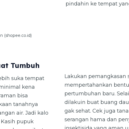
pindahin ke tempat yang
n (shopee.co.id)
Buat Tumbuh
Lakukan pemangkasan se
ebih suka tempat
mempertahankan bentu
 minimal kena
pertumbuhan baru. Sela
iraman bisa
dilakuin buat buang da
ukaan tanahnya
gak sehat. Cek juga ta
ngan air. Jadi kalo
serangan hama dan penya
 Kasih pupuk
insektisida yang aman 