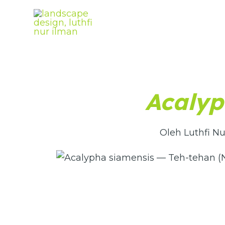
Lewati
ke
konten
Acalyp
Oleh Luthfi Nu