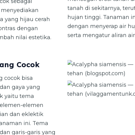
cok sebagai
tanah di sekitarnya, te
g menyediakan
hujan tinggi. Tanaman in
ya yang hijau cerah
dengan menyerap air huj
kontras dengan
serta mengatur aliran air
ah nilai estetika.
yang Cocok
Acalypha siamensis — Teh-t
g cocok bisa
(blogspot.com)
 dan gaya yang
Acalypha siamensis — Teh-t
k yaitu tema
(vilaggamentunk.com)
 elemen-elemen
ian dan eklektik
 tanaman ini. Tema
dan garis-garis yang