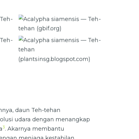
ehan
Acalypha siamensis — Teh-tehan
(gbif.org)
ehan
Acalypha siamensis — Teh-tehan
(plantsinsg.blogspot.com)
nnya, daun Teh-tehan
olusi udara dengan menangkap
3
a
. Akarnya membantu
engan menjaga kestabilan