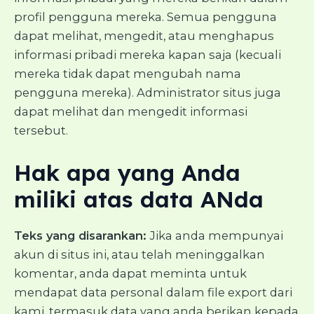
profil pengguna mereka. Semua pengguna
dapat melihat, mengedit, atau menghapus
informasi pribadi mereka kapan saja (kecuali
mereka tidak dapat mengubah nama
pengguna mereka). Administrator situs juga
dapat melihat dan mengedit informasi
tersebut.
Hak apa yang Anda
miliki atas data ANda
Teks yang disarankan:
Jika anda mempunyai
akun di situs ini, atau telah meninggalkan
komentar, anda dapat meminta untuk
mendapat data personal dalam file export dari
kami, termasuk data yang anda berikan kepada