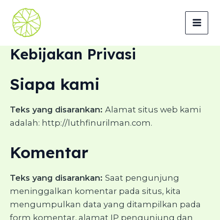
Lewati
ke
MAI
konten
Kebijakan Privasi
MEN
Siapa kami
Teks yang disarankan:
Alamat situs web kami
adalah: http://luthfinurilman.com.
Komentar
Teks yang disarankan:
Saat pengunjung
meninggalkan komentar pada situs, kita
mengumpulkan data yang ditampilkan pada
form komentar, alamat IP pengunjung dan